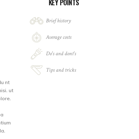
KEY POINTS
Brief history
Average costs
Do's and dont's
Tips and tricks
du nt
si. ut
lore.
ia
ntium
la.