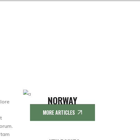
NORWAY
olore
MORE ARTICLES
t
borum.
totam