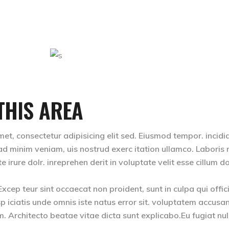
THIS AREA
et, consectetur adipisicing elit sed. Eiusmod tempor. incidi
d minim veniam, uis nostrud exerc itation ullamco. Laboris ni
rure dolr. inreprehen derit in voluptate velit esse cillum do
 Excep teur sint occaecat non proident, sunt in culpa qui offic
p iciatis unde omnis iste natus error sit. voluptatem accusa
Architecto beatae vitae dicta sunt explicabo.Eu fugiat nul