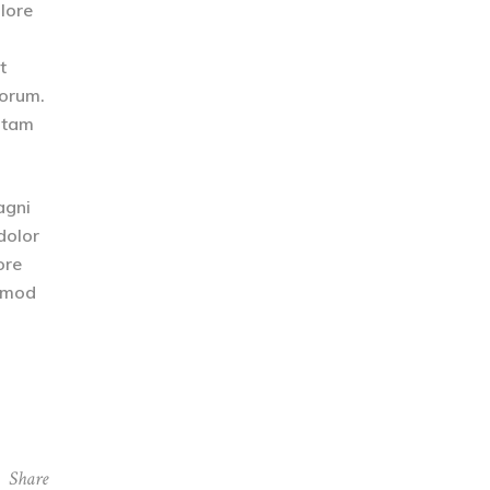
olore
t
borum.
totam
agni
dolor
ore
usmod
Share