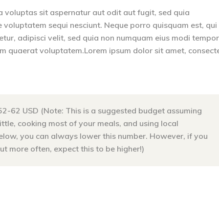
oluptas sit aspernatur aut odit aut fugit, sed quia
e voluptatem sequi nesciunt. Neque porro quisquam est, qui
etur, adipisci velit, sed quia non numquam eius modi tempo
am quaerat voluptatem.Lorem ipsum dolor sit amet, consect
52-62 USD (Note: This is a suggested budget assuming
little, cooking most of your meals, and using local
below, you can always lower this number. However, if you
t more often, expect this to be higher!)