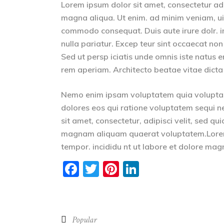
Lorem ipsum dolor sit amet, consectetur adip
magna aliqua. Ut enim. ad minim veniam, uis 
commodo consequat. Duis aute irure dolr. inr
nulla pariatur. Excep teur sint occaecat non
Sed ut persp iciatis unde omnis iste natus
rem aperiam. Architecto beatae vitae dicta
Nemo enim ipsam voluptatem quia voluptas 
dolores eos qui ratione voluptatem sequi n
sit amet, consectetur, adipisci velit, sed 
magnam aliquam quaerat voluptatem.Lorem i
tempor. incididu nt ut labore et dolore mag
Facebook
Twitter
Pinterest
LinkedIn
Popular