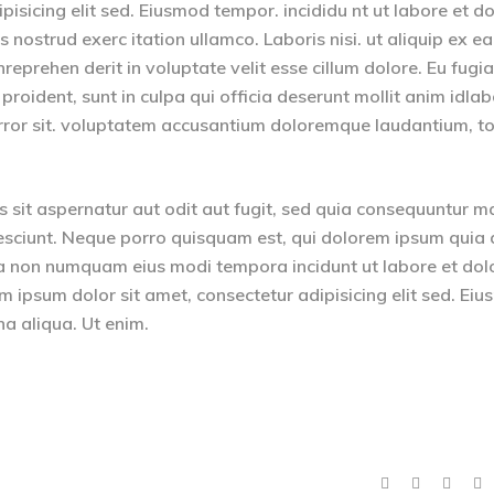
isicing elit sed. Eiusmod tempor. incididu nt ut labore et d
nostrud exerc itation ullamco. Laboris nisi. ut aliquip ex ea
eprehen derit in voluptate velit esse cillum dolore. Eu fugia
 proident, sunt in culpa qui officia deserunt mollit anim idla
 error sit. voluptatem accusantium doloremque laudantium, 
sit aspernatur aut odit aut fugit, sed quia consequuntur m
esciunt. Neque porro quisquam est, qui dolorem ipsum quia 
quia non numquam eius modi tempora incidunt ut labore et dol
psum dolor sit amet, consectetur adipisicing elit sed. Ei
na aliqua. Ut enim.