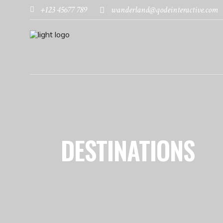
+123 45677 789
wanderland@qodeinteractive.com
DESTINATIONS