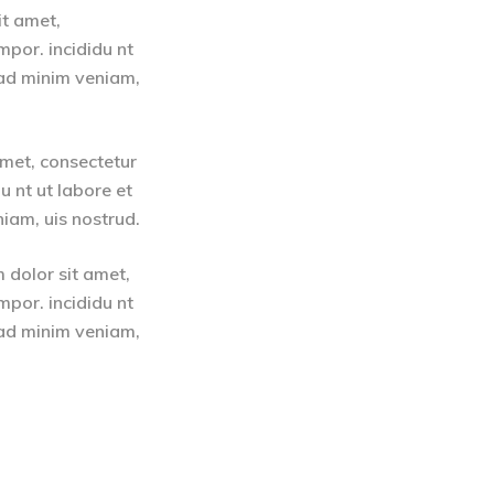
it amet,
mpor. incididu nt
 ad minim veniam,
amet, consectetur
u nt ut labore et
iam, uis nostrud.
 dolor sit amet,
mpor. incididu nt
 ad minim veniam,