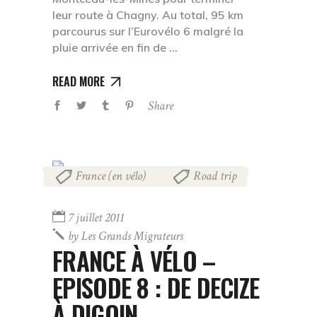
leur route à Chagny. Au total, 95 km
parcourus sur l’Eurovélo 6 malgré la
pluie arrivée en fin de
READ MORE
Share
France (en vélo)
Road trip
,
7 juillet 2011
by
Les Grands Migrateurs
FRANCE À VÉLO –
EPISODE 8 : DE DECIZE
À DIGOIN