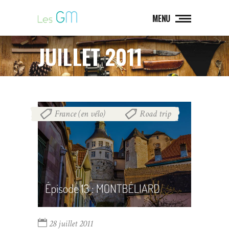
MENU
JUILLET 2011
France (en vélo)
Road trip
,
28 juillet 2011