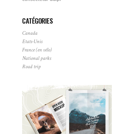
CATÉGORIES
Canada
Etats-Unis
France (en vélo)
National parks
Road trip